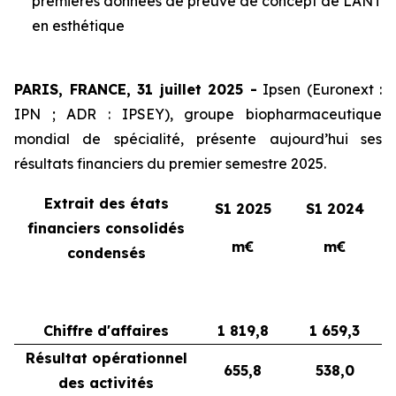
premières données de preuve de concept de LANT
en esthétique
PARIS, FRANCE, 31 juillet 2025 -
Ipsen (Euronext :
IPN ; ADR : IPSEY), groupe biopharmaceutique
mondial de spécialité, présente aujourd’hui ses
résultats financiers du premier semestre 2025.
Extrait des états
S1 2025
S1 2024
financiers consolidés
m€
m€
condensés
Chiffre d'affaires
1 819,8
1 659,3
Résultat opérationnel
655,8
538,0
des activités