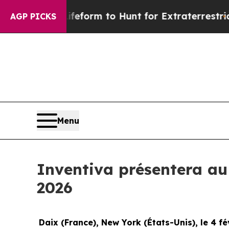
l Alien Lifeform to Hunt for Extraterrestrials
Abo
AGP PICKS
Menu
Inventiva présentera a
2026
Daix (France), New York (
États-Unis
), le 4 f