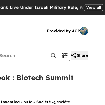
ve Under Israeli Military Rule, Which Offers The
View all
Provided by AGP
Share
ok : Biotech Summit
«
Inventiva
» ou la «
Société
»), société